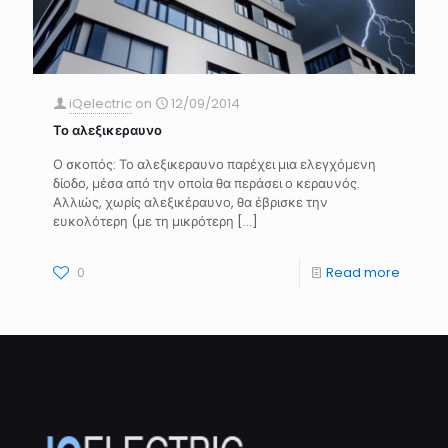
iQelectric
on
12/09/2014
Το αλεξικεραυνο
Ο σκοπός: Το αλεξικεραυνο παρέχει μια ελεγχόμενη
δίοδο, μέσα από την οποία θα περάσει ο κεραυνός.
Αλλιώς, χωρίς αλεξικέραυνο, θα έβρισκε την
ευκολότερη (με τη μικρότερη
[…]
0
Read more