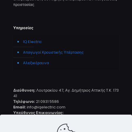
προστασίας.
Υπηρεσίες
ΙQ Electric
Aπαγωγοί Κρουστικής Υπέρτασης
Αλεξικέραυνα
Διεύθυνση:
Λουτρακίου 47, Αγ. Δημήτριος Αττικής T.K. 173
41
Τηλέφωνο:
21 0931 5586
Email:
info@iqelectric.com
Υπεύθυνος Επικοινωνίας:
Παναγιώτης Ιακωβάκης
Τεχνικός Αντικεραυνικής Προστασίας