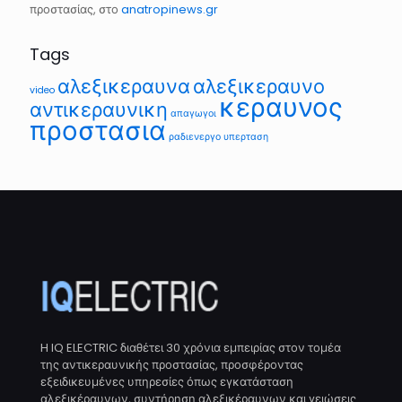
προστασίας, στο
anatropinews.gr
Tags
αλεξικεραυνα
αλεξικεραυνο
video
κεραυνος
αντικεραυνικη
απαγωγοι
προστασια
ραδιενεργο
υπερταση
H IQ ELECTRIC διαθέτει 30 χρόνια εμπειρίας στον τομέα
της αντικεραυνικής προστασίας, προσφέροντας
εξειδικευμένες υπηρεσίες όπως εγκατάσταση
αλεξικέραυνων, συντήρηση αλεξικέραυνων και γειώσεις